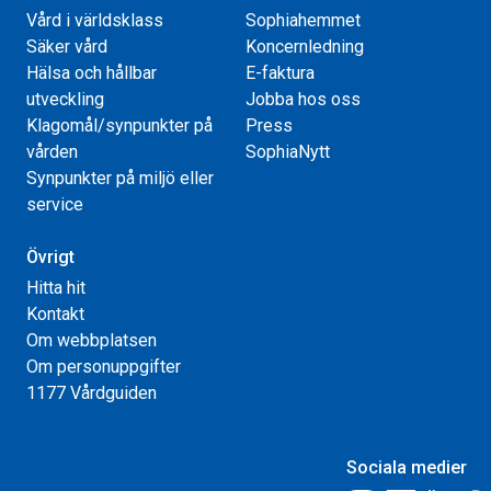
Vård i världsklass
Sophiahemmet
Säker vård
Koncernledning
Hälsa och hållbar
E-faktura
utveckling
Jobba hos oss
Klagomål/synpunkter på
Press
vården
SophiaNytt
Synpunkter på miljö eller
service
Övrigt
Hitta hit
Kontakt
Om webbplatsen
Om personuppgifter
1177 Vårdguiden
Sociala medier