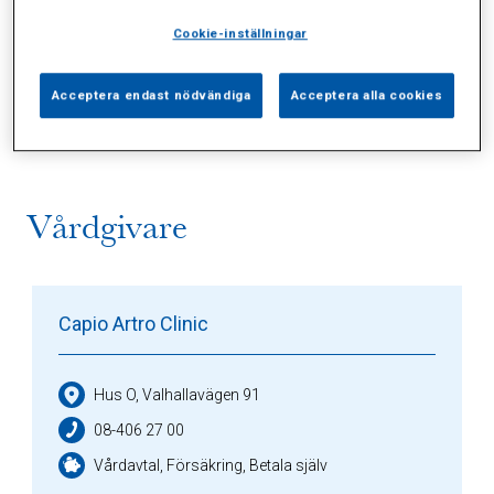
Cookie-inställningar
Alla (2)
Vårdgivare (1)
Specialister (0)
Acceptera endast nödvändiga
Acceptera alla cookies
Sidor (0)
Press (0)
Sophianytt (0)
Vårdgivare
Capio Artro Clinic
Hus O, Valhallavägen 91
08-406 27 00
Vårdavtal, Försäkring, Betala själv