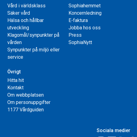
Vård i världsklass
Sophiahemmet
Säker vård
Koncernledning
Hälsa och hållbar
E-faktura
utveckling
Jobba hos oss
Klagomål/synpunkter på
Press
vården
SophiaNytt
Synpunkter på miljö eller
service
Övrigt
Hitta hit
Kontakt
Om webbplatsen
Om personuppgifter
1177 Vårdguiden
Sociala medier