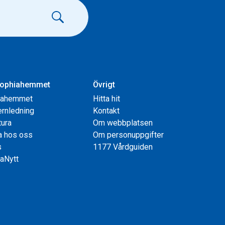
ophiahemmet
Övrigt
iahemmet
Hitta hit
rnledning
Kontakt
tura
Om webbplatsen
a hos oss
Om personuppgifter
s
1177 Vårdguiden
aNytt