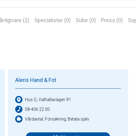
årdgivare (2)
Specialister (0)
Sidor (0)
Press (0)
Sop
Aleris Hand & Fot
Hus G, Valhallavägen 91
08-406 22 00
Vårdavtal, Försäkring, Betala själv