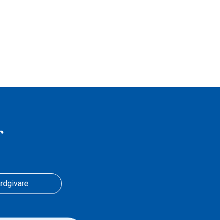
r
rdgivare