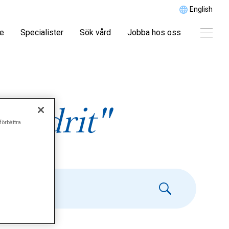
English
re
Specialister
Sök vård
Jobba hos oss
ondrit"
förbättra