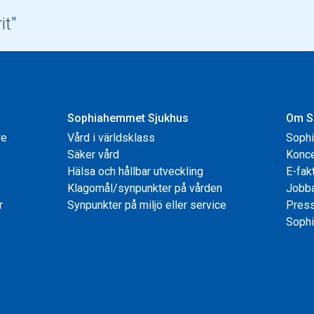
Sophiahemmet Sjukhus
Om S
re
Vård i världsklass
Soph
Säker vård
Konce
Hälsa och hållbar utveckling
E-fak
Klagomål/synpunkter på vården
Jobb
r
Synpunkter på miljö eller service
Pres
Sophi