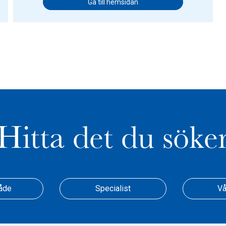
Gå till hemsidan
Hitta det du söke
åde
Specialist
Vå