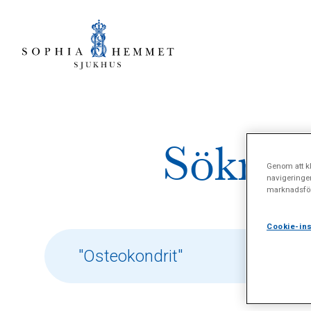
Sökresu
Genom att kl
navigeringe
marknadsför
Cookie-ins