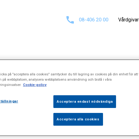
08-406 20 00
Vårdgiva
ltat för
"Osteok
icka på "acceptera alla cookies" samtycker du till lagring av cookies på din enhet för att 
n på webbplatsen, analysera webbplatsens användning och bistå i våra
ingsinsatser.
Cookie-policy
tällningar
Acceptera endast nödvändiga
Acceptera alla cookies