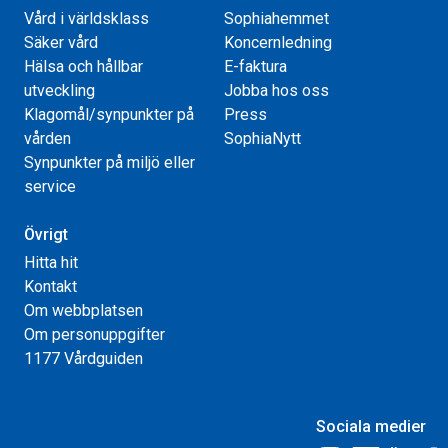
Vård i världsklass
Sophiahemmet
Säker vård
Koncernledning
Hälsa och hållbar
E-faktura
utveckling
Jobba hos oss
Klagomål/synpunkter på
Press
vården
SophiaNytt
Synpunkter på miljö eller
service
Övrigt
Hitta hit
Kontakt
Om webbplatsen
Om personuppgifter
1177 Vårdguiden
Sociala medier