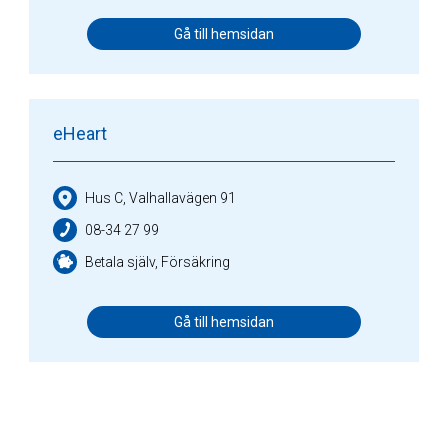
Gå till hemsidan
eHeart
Hus C, Valhallavägen 91
08-34 27 99
Betala själv, Försäkring
Gå till hemsidan