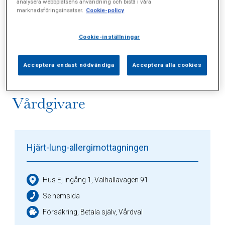
analysera webbplatsens användning och bistå i våra
marknadsföringsinsatser.
Cookie-policy
Alla (1)
Vårdgivare (2)
Specialister (0)
Cookie-inställningar
Sidor (0)
Press (0)
Sophianytt (0)
Acceptera endast nödvändiga
Acceptera alla cookies
Vårdgivare
Hjärt-lung-allergimottagningen
Hus E, ingång 1, Valhallavägen 91
Se hemsida
Försäkring, Betala själv, Vårdval