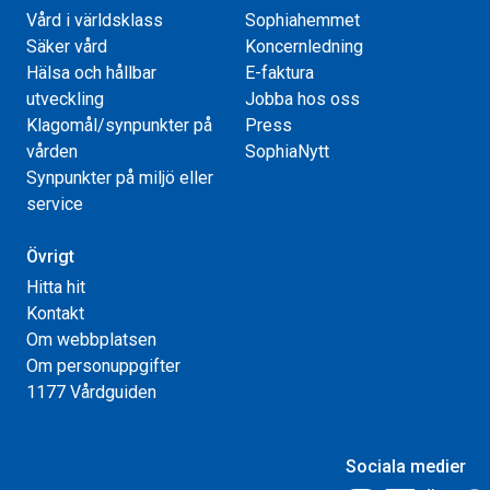
Vård i världsklass
Sophiahemmet
Säker vård
Koncernledning
Hälsa och hållbar
E-faktura
utveckling
Jobba hos oss
Klagomål/synpunkter på
Press
vården
SophiaNytt
Synpunkter på miljö eller
service
Övrigt
Hitta hit
Kontakt
Om webbplatsen
Om personuppgifter
1177 Vårdguiden
Sociala medier