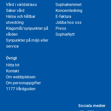
Vård i världsklass
Sophiahemmet
Säker vård
Koncernledning
Hälsa och hållbar
E-faktura
utveckling
Jobba hos oss
Klagomål/synpunkter på
Press
vården
SophiaNytt
Synpunkter på miljö eller
service
Övrigt
Hitta hit
Kontakt
Om webbplatsen
Om personuppgifter
1177 Vårdguiden
Sociala medier