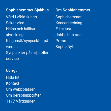
Sophiahemmet Sjukhus
Om Sophiahemmet
Vård i världsklass
Sophiahemmet
Säker vård
Koncernledning
Hälsa och hållbar
E-faktura
utveckling
Jobba hos oss
Klagomål/synpunkter på
Press
vården
SophiaNytt
Synpunkter på miljö eller
service
Övrigt
Hitta hit
Kontakt
Om webbplatsen
Om personuppgifter
1177 Vårdguiden