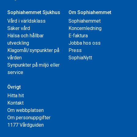
Sophiahemmet Sjukhus
Om Sophiahemmet
Vård i världsklass
Sophiahemmet
Säker vård
Koncernledning
Hälsa och hållbar
E-faktura
utveckling
Jobba hos oss
Klagomål/synpunkter på
Press
vården
SophiaNytt
Synpunkter på miljö eller
service
Övrigt
Hitta hit
Kontakt
Om webbplatsen
Om personuppgifter
1177 Vårdguiden