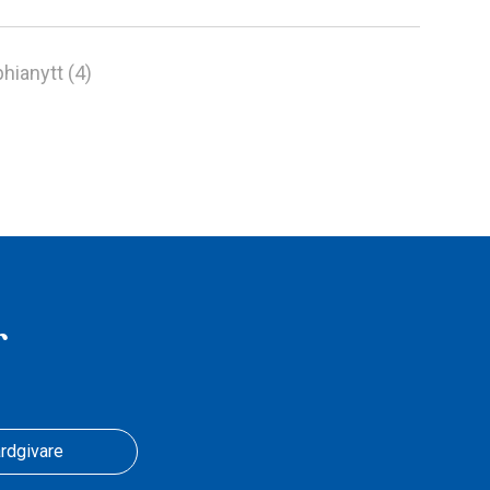
hianytt (4)
r
rdgivare