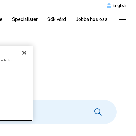
English
re
Specialister
Sök vård
Jobba hos oss
förbättra
tist