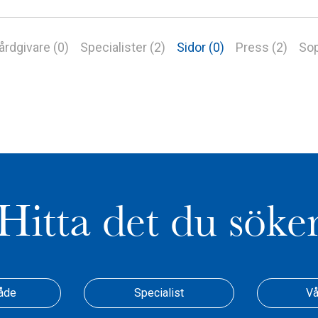
årdgivare (0)
Specialister (2)
Sidor (0)
Press (2)
Sop
Hitta det du söke
åde
Specialist
Vå