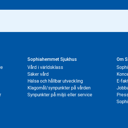
Sophiahemmet Sjukhus
Om S
re
Vård i världsklass
Soph
Säker vård
Konce
Hälsa och hållbar utveckling
E-fak
Klagomål/synpunkter på vården
Jobb
r
Synpunkter på miljö eller service
Pres
Sophi