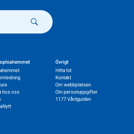
ophiahemmet
Övrigt
iahemmet
Hitta hit
rnledning
Kontakt
tura
Om webbplatsen
a hos oss
Om personuppgifter
s
1177 Vårdguiden
aNytt