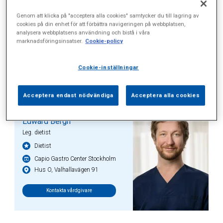
Alla (9)
Vårdgivare (0)
Specialister (2)
Genom att klicka på "acceptera alla cookies" samtycker du till lagring av
Sidor (0)
Press (2)
Sophianytt (4)
cookies på din enhet för att förbättra navigeringen på webbplatsen,
analysera webbplatsens användning och bistå i våra
marknadsföringsinsatser.
Cookie-policy
Cookie-inställningar
Specialister
Acceptera endast nödvändiga
Acceptera alla cookies
Edward Bergh
Leg. dietist
Dietist
Capio Gastro Center Stockholm
Hus O, Valhallavägen 91
Kontakta vårdgivare