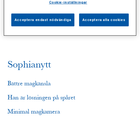
Cookie-inställningar
Alla (4)
Vårdgivare (0)
Specialister (0)
Acceptera endast nödvändiga
Acceptera alla cookies
Sidor (0)
Press (0)
Sophianytt (3)
Sophianytt
Bättre magkänsla
Han är lösningen på spåret
Minimal magkamera