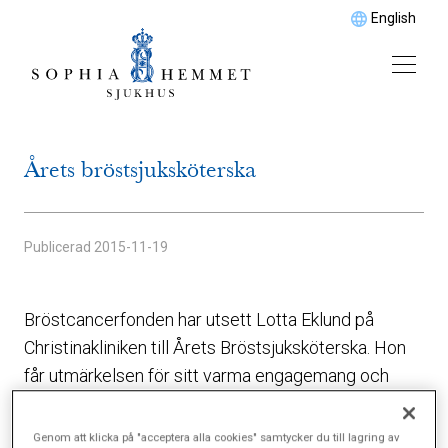
English
Årets bröstsjuksköterska
Publicerad
2015-11-19
Bröstcancerfonden har utsett Lotta Eklund på
Christinakliniken till Årets Bröstsjuksköterska. Hon
får utmärkelsen för sitt varma engagemang och
förmågan att se människan bakom patienten.
Genom att klicka på "acceptera alla cookies" samtycker du till lagring av
Motiveringen lyder: ”Lotta är trygg, stabil och