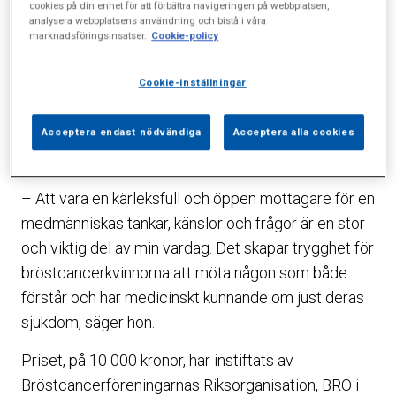
cookies på din enhet för att förbättra navigeringen på webbplatsen,
analysera webbplatsens användning och bistå i våra
empatisk och ser till patientens individuella behov.
marknadsföringsinsatser.
Cookie-policy
Hon gör det där lilla extra som betyder så mycket
för en patient i den utsatta situation när man
Cookie-inställningar
genomgår sin bröstcancerbehandling.”
Acceptera endast nödvändiga
Acceptera alla cookies
Lotta Eklund är glad och stolt – och väldigt
överraskad av utmärkelsen.
– Att vara en kärleksfull och öppen mottagare för en
medmänniskas tankar, känslor och frågor är en stor
och viktig del av min vardag. Det skapar trygghet för
bröstcancerkvinnorna att möta någon som både
förstår och har medicinskt kunnande om just deras
sjukdom, säger hon.
Priset, på 10 000 kronor, har instiftats av
Bröstcancerföreningarnas Riksorganisation, BRO i