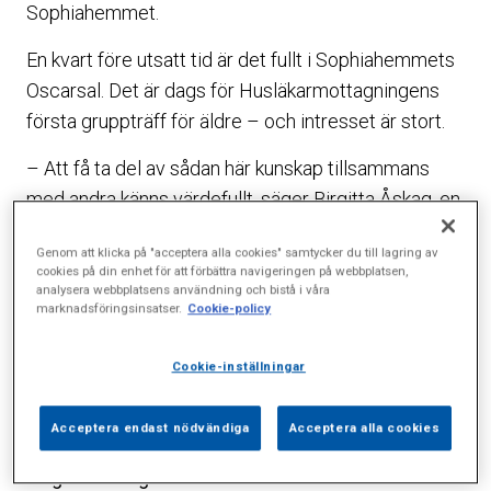
Sophiahemmet.
En kvart före utsatt tid är det fullt i Sophiahemmets
Oscarsal. Det är dags för Husläkarmottagningens
första gruppträff för äldre – och intresset är stort.
– Att få ta del av sådan här kunskap tillsammans
med andra känns värdefullt, säger Birgitta Åskag, en
av de många åhörarna.
Genom att klicka på "acceptera alla cookies" samtycker du till lagring av
cookies på din enhet för att förbättra navigeringen på webbplatsen,
Äldremottagningen vid Husläkarmottagningen
analysera webbplatsens användning och bistå i våra
Sophiahemmet anordnar under hösten tematräffar
marknadsföringsinsatser.
Cookie-policy
för äldre över 75 år och som är i behov av geriatrisk
vård. På träffarna tas aktuella och intressanta
Cookie-inställningar
ämnen upp och de bjuder också på en social
samvaro med fika.
Acceptera endast nödvändiga
Acceptera alla cookies
Hög stämning