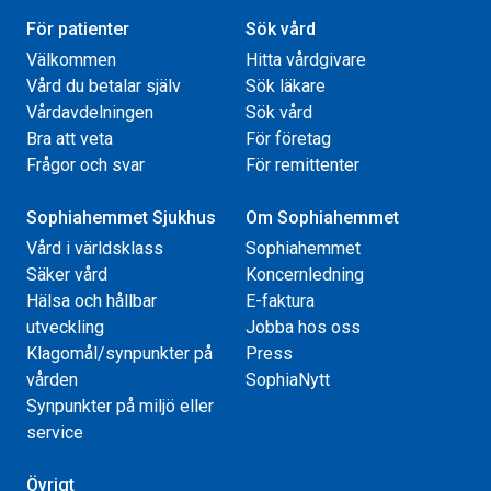
För patienter
Sök vård
Välkommen
Hitta vårdgivare
Vård du betalar själv
Sök läkare
Vårdavdelningen
Sök vård
Bra att veta
För företag
Frågor och svar
För remittenter
Sophiahemmet Sjukhus
Om Sophiahemmet
Vård i världsklass
Sophiahemmet
Säker vård
Koncernledning
Hälsa och hållbar
E-faktura
utveckling
Jobba hos oss
Klagomål/synpunkter på
Press
vården
SophiaNytt
Synpunkter på miljö eller
service
Övrigt