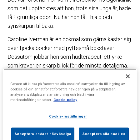
som det upptäcktes att hon, trots sina unga år, hade
fått grumliga ögon. Nu har hon fått hjälp och
synskärpan tillbaka.
Caroline Iverman är en bokmal som gärna kastar sig
över tjocka böcker med pyttesmå bokstäver.
Dessutom jobbar hon som hudterapeut, ett yrke
som kräver en skarp blick för de minsta detaljerna.
Därför blev hon mycket bekymrad när synen snabbt
Genom att klicka på "acceptera alla cookies" samtycker du till lagring av
blev sämre och sämre. Att hon bara var 35 år när
cookies på din enhet för att förbättra navigeringen på webbplatsen,
analysera webbplatsens användning och bistå i våra
försämringen blev till ett hinder både i jobb och
marknadsföringsinsatser.
Cookie-policy
vardag gjorde inte saken bättre.
Cookie-inställningar
– Att man får ta till läsglasögon med stigande ålder
är inget märkligt, men jag tyckte att jag var för ung
Acceptera endast nödvändiga
Acceptera alla cookies
för att behöva användade allra starkaste, berättar