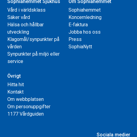
Sophiahemmet Sjukhus
Om Sophiahemmet
Vård i världsklass
Sophiahemmet
Säker vård
Koncernledning
Hälsa och hållbar
E-faktura
utveckling
Jobba hos oss
Klagomål/synpunkter på
Press
vården
SophiaNytt
Synpunkter på miljö eller
service
Övrigt
Hitta hit
Kontakt
Om webbplatsen
Om personuppgifter
1177 Vårdguiden
Sociala medier