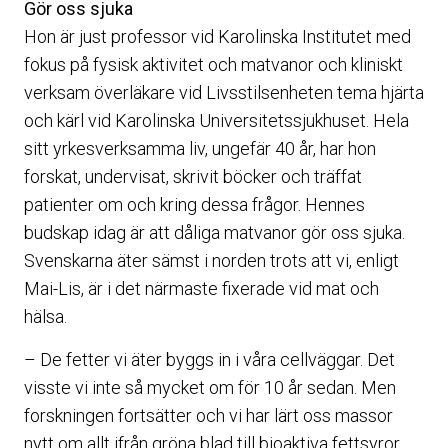
Gör oss sjuka
Hon är just professor vid Karolinska Institutet med
fokus på fysisk aktivitet och matvanor och kliniskt
verksam överläkare vid Livsstilsenheten tema hjärta
och kärl vid Karolinska Universitetssjukhuset. Hela
sitt yrkesverksamma liv, ungefär 40 år, har hon
forskat, undervisat, skrivit böcker och träffat
patienter om och kring dessa frågor. Hennes
budskap idag är att dåliga matvanor gör oss sjuka.
Svenskarna äter sämst i norden trots att vi, enligt
Mai-Lis, är i det närmaste fixerade vid mat och
hälsa.
– De fetter vi äter byggs in i våra cellväggar. Det
visste vi inte så mycket om för 10 år sedan. Men
forskningen fortsätter och vi har lärt oss massor
nytt om allt ifrån gröna blad till bioaktiva fettsyror,