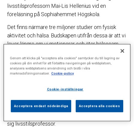
livsstilsprofessorn Mai-Lis Hellenius vid en
föreläsning på Sophiahemmet Högskola.
Det finns närmare tre miljoner studier om fysisk
aktivitet och hälsa. Budskapen utifrån dessa är att vi
lever längre om vi motionerar och äter hälsosam
mat. Något som inte är någon direkt nyhet eller
Genom att klicka på "acceptera alla cookies" samtycker du till lagring av
särskilt svårt att förstå.
cookies på din enhet för att förbättra navigeringen på webbplatsen,
analysera webbplatsens användning och bistå i våra
– Kunskapen om livsstil och hälsa har ökat extremt
marknadsföringsinsatser.
Cookie-policy
mycket det senaste decenniet, men vi underskattar
ändå livsstilens betydelse trots att vi vet så mycket
Cookie-inställningar
om den. Vardagsrörelsen underskattas men varje
steg vi tar räknas och påverkar hälsan i positiv
Acceptera endast nödvändiga
Acceptera alla cookies
riktning, säger Mai-Lis Hellenius som gärna titulerar
sig livsstilsprofessor.