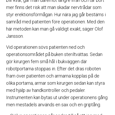
blir kvar, går man däremot längre ifrån och tar bort
mer finns det risk att man skadar nervtrådar som
styr erektionsförmågan. Hur nära jag går bestäms i
samråd med patienten före operationen. Med den
här metoden kan man gå väldigt exakt, säger Olof
Jansson.
Vid operationen sövs patienten ned och
operationsområdet på buken steriltvättas. Sedan
gör kirurgen fem små hål i bukväggen där
robotportarna stoppas in. Efter det dras roboten
fram över patienten och armarna kopplas på de
olika portarna, armar som kirurgen sedan kan styra
med hjälp av handkontroller och pedaler.
Instrumenten kan bytas ut under operationens gång
men mestadels används en sax och en griptång.