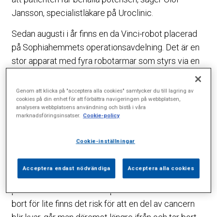
Jansson, specialistläkare på Uroclinic.
Sedan augusti i år finns en da Vinci-robot placerad
på Sophiahemmets operationsavdelning. Det är en
stor apparat med fyra robotarmar som styrs via en
konsol som också är placerad i rummet. En arm är
till för de två kamerorna som är kirurgens ögon, de
Genom att klicka på "acceptera alla cookies" samtycker du till lagring av
cookies på din enhet för att förbättra navigeringen på webbplatsen,
andra är för de två instrumenten som styrs av
analysera webbplatsens användning och bistå i våra
kirurgen. Robotarmarna är ledade som en handled i
marknadsföringsinsatser.
Cookie-policy
spetsen vilket gör dem väldigt flexibla, rörelserna är
exakta och armarna darrar aldrig som hos en
Cookie-inställningar
människa.
Acceptera endast nödvändiga
Acceptera alla cookies
– Vid all prostatakirurgi finns ett grundläggande
problem. Går man för nära prostatakörteln och tar
bort för lite finns det risk för att en del av cancern