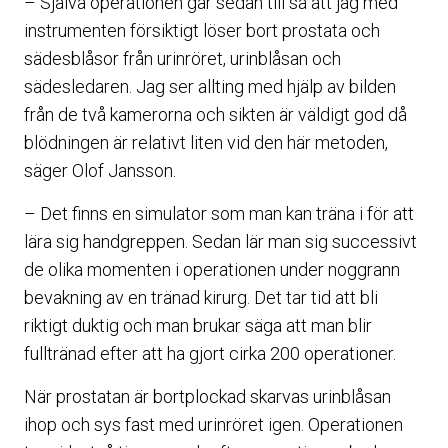
– Själva operationen går sedan till så att jag med
instrumenten försiktigt löser bort prostata och
sädesblåsor från urinröret, urinblåsan och
sädesledaren. Jag ser allting med hjälp av bilden
från de två kamerorna och sikten är väldigt god då
blödningen är relativt liten vid den här metoden,
säger Olof Jansson.
– Det finns en simulator som man kan träna i för att
lära sig handgreppen. Sedan lär man sig successivt
de olika momenten i operationen under noggrann
bevakning av en tränad kirurg. Det tar tid att bli
riktigt duktig och man brukar säga att man blir
fulltränad efter att ha gjort cirka 200 operationer.
När prostatan är bortplockad skarvas urinblåsan
ihop och sys fast med urinröret igen. Operationen