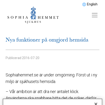
English
Nya funktioner på omgjord hemsida
Publicerad
2016-07-20
Sophiahemmet.se är under omgörning. Först ut i ny
miljö är sjukhusets hemsida.
– Vår ambition är att dra ner antalet klick.
Användarna ska snabbare hitta det de söker, därför
har vi på första sidan lagt in sök-knappar: hitta hit,