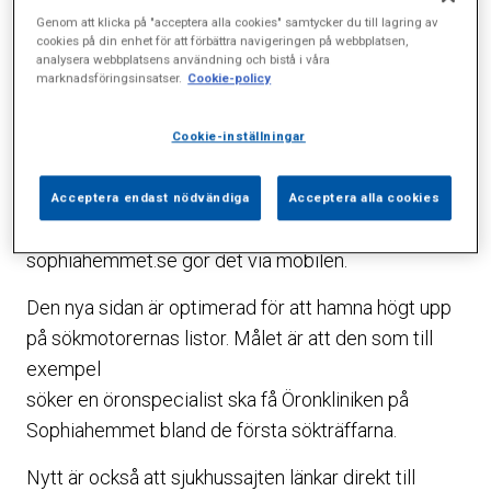
Genom att klicka på "acceptera alla cookies" samtycker du till lagring av
hitta din läkare och sök vård, säger Marina
cookies på din enhet för att förbättra navigeringen på webbplatsen,
Dyfverman, marknadschef för Sophiahemmet. Den
analysera webbplatsens användning och bistå i våra
marknadsföringsinsatser.
Cookie-policy
nya hemsidan är responsiv, det vill säga den
fungerar lika bra i alla läsare.
Cookie-inställningar
– Inte minst viktigt är att sidan fungerar för
mobiltelefoner och på läsplattor, eftersom
Acceptera endast nödvändiga
Acceptera alla cookies
majoriteten som kommer till
sophiahemmet.se gör det via mobilen.
Den nya sidan är optimerad för att hamna högt upp
på sökmotorernas listor. Målet är att den som till
exempel
söker en öronspecialist ska få Öronkliniken på
Sophiahemmet bland de första sökträffarna.
Nytt är också att sjukhussajten länkar direkt till