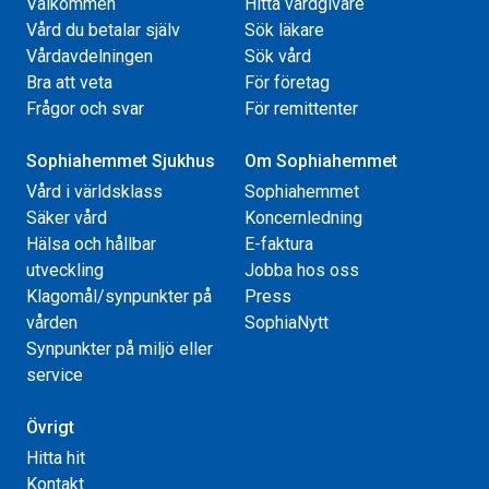
Välkommen
Hitta vårdgivare
Vård du betalar själv
Sök läkare
Vårdavdelningen
Sök vård
Bra att veta
För företag
Frågor och svar
För remittenter
Sophiahemmet Sjukhus
Om Sophiahemmet
Vård i världsklass
Sophiahemmet
Säker vård
Koncernledning
Hälsa och hållbar
E-faktura
utveckling
Jobba hos oss
Klagomål/synpunkter på
Press
vården
SophiaNytt
Synpunkter på miljö eller
service
Övrigt
Hitta hit
Kontakt